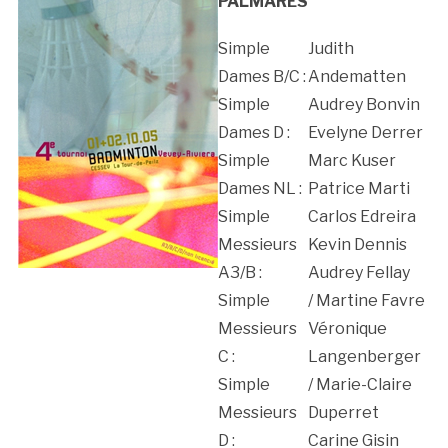
PALMARES
Simple
Judith
Dames B/C :
Andematten
Simple
Audrey Bonvin
Dames D :
Evelyne Derrer
Simple
Marc Kuser
Dames NL :
Patrice Marti
Simple
Carlos Edreira
Messieurs
Kevin Dennis
A3/B :
Audrey Fellay
Simple
/ Martine Favre
Messieurs
Véronique
C :
Langenberger
Simple
/ Marie-Claire
Messieurs
Duperret
D :
Carine Gisin