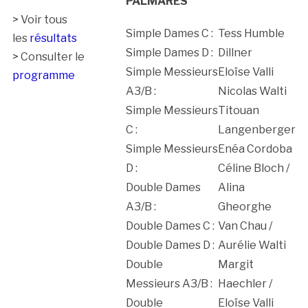
PALMARES
> Voir tous
Simple Dames C :
Tess Humble
les
résultats
Simple Dames D :
Dillner
> Consulter le
Simple Messieurs
Eloïse Valli
programme
A3/B :
Nicolas Walti
Simple Messieurs
Titouan
C :
Langenberger
Simple Messieurs
Enéa Cordoba
D :
Céline Bloch /
Double Dames
Alina
A3/B :
Gheorghe
Double Dames C :
Van Chau /
Double Dames D :
Aurélie Walti
Double
Margit
Messieurs A3/B :
Haechler /
Double
Eloïse Valli